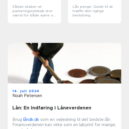
Sådan skaber et
Lån penge: Guide til at
parkeringsselskab stor
træffe den rigtige
værdi for både ejere og
beslutning
brugere
14. juli 2024
Noah Petersen
Lån: En Indføring i Låneverdenen
Brug
låndk.dk
som en vejledning til det bedste lån.
Finansverdenen kan virke som en labyrint for mange,