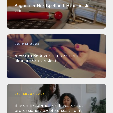
Bogholder Nordsjælland: Hvad du skal
vide
02. maj 2024
Revisor i Rødovre: Din partner i
økonomisk overskud
23. januar 2024
Bliv en Excel-mester: Investér i et
professionelt excel kursus til din