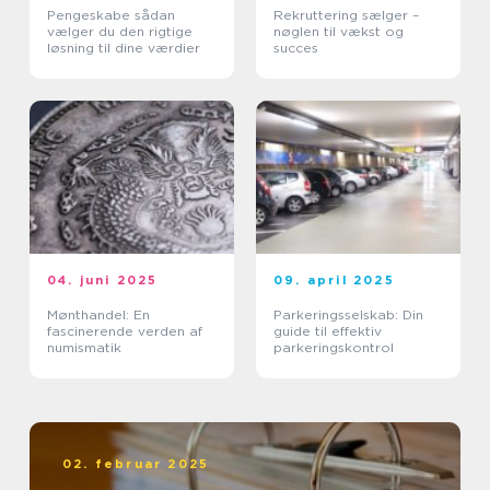
Pengeskabe sådan
Rekruttering sælger –
vælger du den rigtige
nøglen til vækst og
løsning til dine værdier
succes
04. juni 2025
09. april 2025
Mønthandel: En
Parkeringsselskab: Din
fascinerende verden af
guide til effektiv
numismatik
parkeringskontrol
02. februar 2025