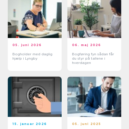
05. juni 2026
06. maj 2026
Bogholder med daglig
Bogføring fyn sådan får
hjælp i Lyngby
du styr på tallene i
hverdagen
15. januar 2026
05. juni 2025